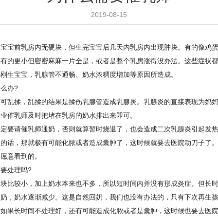
2019-08-15
生宝宝前乳房内无硬块，但生完宝宝后几天内乳房内出现肿块。有的像鸡
，有的更小但密密麻麻一片全是，或者是整个乳房涨得没办法。这些症状
妈刚生宝宝，乳腺管不通畅、奶水浓稠度增加等原因所造成。
么办?
乱揉，乱揉的结果是揉伤乳腺管造成乳腺炎。乳腺炎的直接表现为妈妈
专业催乳师及时把堵在乳房的奶水排出来即可。
定要请催乳师通奶，否则就算暂时烧退了，也会造成二次乳腺炎引起发热
理的话，那就极有可能化脓或者造成囊肿了，这时候就要去医院动刀子了
不愿意看到的。
处理吗?
块比较小，加上奶水本来也不多，所以短时间内并没有形成炎症。但长时
回奶，奶水逐渐减少。这是自然回奶，我们也没有办法的，只有下次再生
块如果长时间不处理好，还有可能造成化脓或者是囊肿，这时候也要去