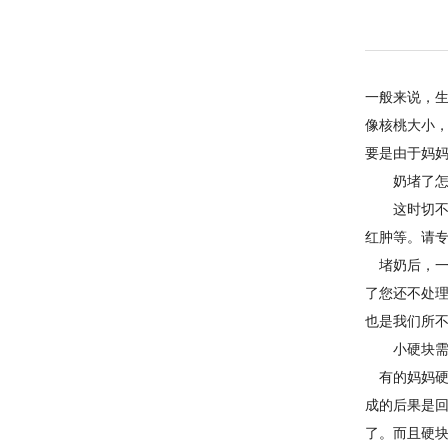
一般来说，
像核桃大小
要是由于妈
奶堵了怎
这时切不可
红肿等。请
堵奶后，一
了您还不处
也是我们所
小硬块需要
有的妈妈硬
成的后果是
了。而且硬