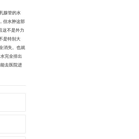
乳腺管的水
，但水肿这部
且这不是外力
不是特别大
全消失。也就
奶水完全排出
只能去医院进