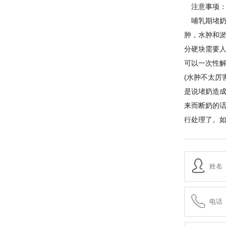
注意事项
哺乳期堵奶
肿，水肿和
分硬块需要人
可以一次性
(水肿不太厉
是说堵奶造
来而断奶的
行处理了。