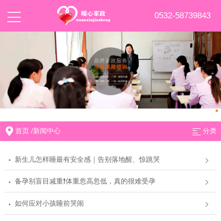
0532-58739843
首页
/
新闻中心
分类
新生儿怎样睡最有安全感｜告别落地醒、惊跳哭
备孕别盲目减重❗体重忽高忽低，真的很难受孕
如何应对小孩睡前哭闹