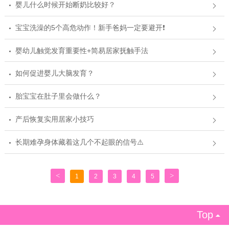
婴儿什么时候开始断奶比较好？
宝宝洗澡的5个高危动作！新手爸妈一定要避开❗
婴幼儿触觉发育重要性+简易居家抚触手法
如何促进婴儿大脑发育？
胎宝宝在肚子里会做什么？
产后恢复实用居家小技巧
长期难孕身体藏着这几个不起眼的信号⚠️
<
>
1
2
3
4
5
Top
