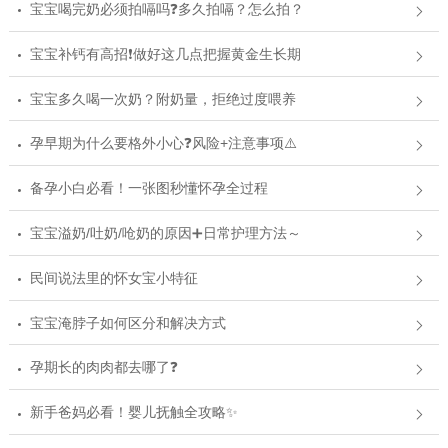
宝宝喝完奶必须拍嗝吗❓多久拍嗝？怎么拍？
宝宝补钙有高招❗️做好这几点把握黄金生长期
宝宝多久喝一次奶？附奶量，拒绝过度喂养
孕早期为什么要格外小心❓风险+注意事项⚠️
备孕小白必看！一张图秒懂怀孕全过程
宝宝溢奶/吐奶/呛奶的原因➕日常护理方法～
民间说法里的怀女宝小特征
宝宝淹脖子如何区分和解决方式
孕期长的肉肉都去哪了❓
新手爸妈必看！婴儿抚触全攻略✨