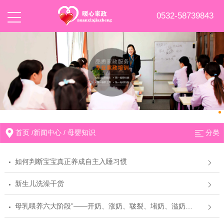
0532-58739843
首页
/
新闻中心
/
母婴知识
分类
如何判断宝宝真正养成自主入睡习惯
新生儿洗澡干货
母乳喂养六大阶段”——开奶、涨奶、皲裂、堵奶、溢奶、追奶