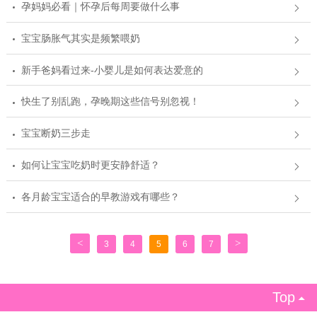
孕妈妈必看｜怀孕后每周要做什么事
宝宝肠胀气其实是频繁喂奶
新手爸妈看过来-小婴儿是如何表达爱意的
快生了别乱跑，孕晚期这些信号别忽视！
宝宝断奶三步走
如何让宝宝吃奶时更安静舒适？
各月龄宝宝适合的早教游戏有哪些？
<
>
3
4
5
6
7
Top
