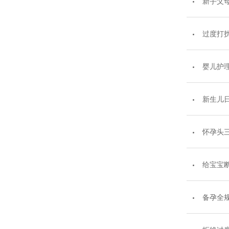
新手父
过度打扰
婴儿护
新生儿
怀孕头三
给宝宝
备孕全