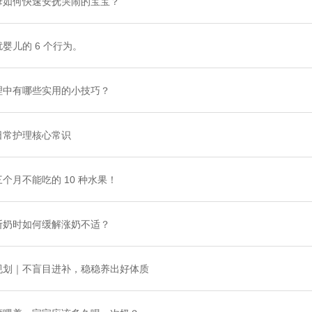
母如何快速安抚哭闹的宝宝？
婴儿的 6 个行为。
理中有哪些实用的小技巧？
日常护理核心常识
个月不能吃的 10 种水果！
断奶时如何缓解涨奶不适？
规划｜不盲目进补，稳稳养出好体质