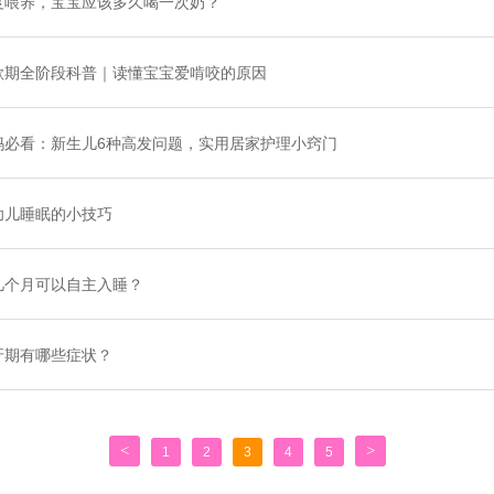
度喂养，宝宝应该多久喝一次奶？
欲期全阶段科普｜读懂宝宝爱啃咬的原因
妈必看：新生儿6种高发问题，实用居家护理小窍门
幼儿睡眠的小技巧
几个月可以自主入睡？
牙期有哪些症状？
<
>
1
2
3
4
5