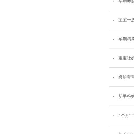
孕期养
宝宝一
孕期精
宝宝吐
缓解宝
新手爸
4个月