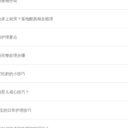
胎食物分类
放床上就哭？落地醒真相全梳理
简护理要点
奶完整处理步骤
宝吐奶的小技巧
妈育儿省心技巧？
宝宝的日常护理技巧