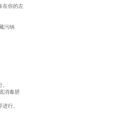
靠在你的左
藏污纳
。
行。
底消毒脐
即进行。