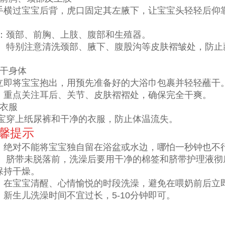
手横过宝宝后背，虎口固定其左腋下，让宝宝头轻轻后仰
：颈部、前胸、上肢、腹部和生殖器。
： 特别注意清洗颈部、腋下、腹股沟等皮肤褶皱处，防止
擦干身体
立即将宝宝抱出，用预先准备好的大浴巾包裹并轻轻蘸干
：重点关注耳后、关节、皮肤褶褶处，确保完全干爽。
穿衣服
宝穿上纸尿裤和干净的衣服，防止体温流失。
温馨提示
：绝对不能将宝宝独自留在浴盆或水边，哪怕一秒钟也不
： 脐带未脱落前，洗澡后要用干净的棉签和脐带护理液彻
保持干燥。
：在宝宝清醒、心情愉悦的时段洗澡，避免在喂奶前后立
新生儿洗澡时间不宜过长，5-10分钟即可。