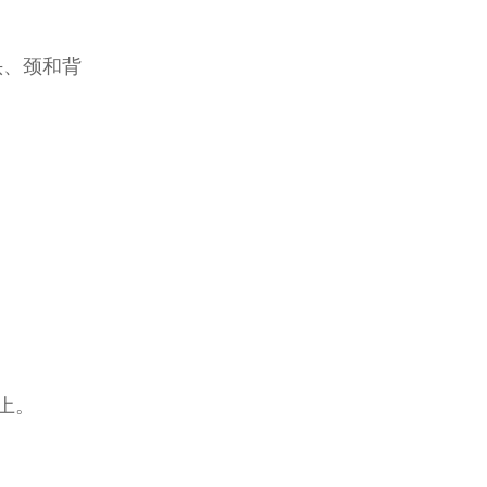
头、颈和背
上。