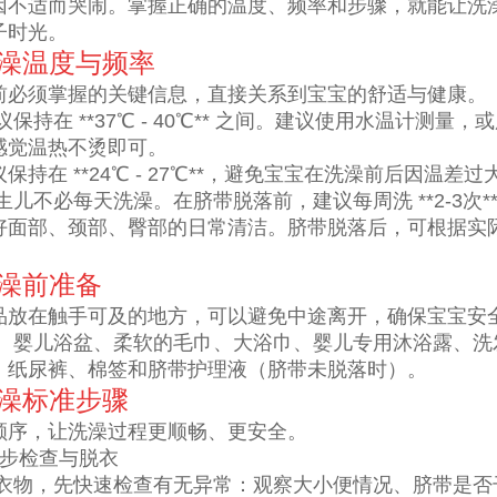
因不适而哭闹。掌握正确的温度、频率和步骤，就能让洗
子时光。
洗澡温度与频率
前必须掌握的关键信息，直接关系到宝宝的舒适与健康。
议保持在 **37℃ - 40℃** 之间。建议使用水温计测量，
感觉温热不烫即可。
保持在 **24℃ - 27℃**，避免宝宝在洗澡前后因温差
生儿不必每天洗澡。在脐带脱落前，建议每周洗 **2-3次*
好面部、颈部、臀部的日常清洁。脐带脱落后，可根据实
洗澡前准备
品放在触手可及的地方，可以避免中途离开，确保宝宝安
： 婴儿浴盆、柔软的毛巾、大浴巾、婴儿专用沐浴露、洗
、纸尿裤、棉签和脐带护理液（脐带未脱落时）。
洗澡标准步骤
顺序，让洗澡过程更顺畅、更安全。
初步检查与脱衣
衣物，先快速检查有无异常：观察大小便情况、脐带是否