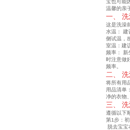
宝也可能
温馨的亲
一、 
这是洗澡
水温： 建
侧试温，
室温：建议
频率： 新
时注意做
频率。
二、 
将所有用
用品清单
净的衣物
三、 
遵循以下
第1步：
脱去宝宝