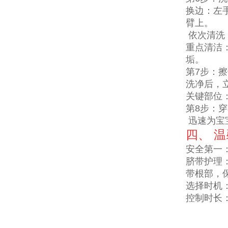
换边：左
臂上。
依次清洗
重点清洁
垢。
第7步：
洗净后，
关键部位
第8步：
迅速为宝
四、 
安全第一
脐带护理
带根部，
选择时机
控制时长：