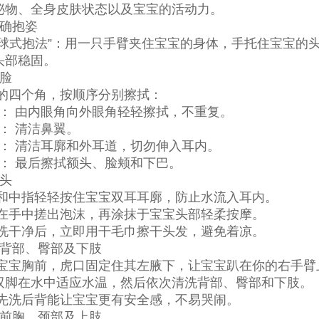
泌物、全身皮肤状态以及宝宝的活动力。
正确抱姿
榄球式抱法”：用一只手臂夹住宝宝的身体，手托住宝宝的
头部稳固。
洗脸
的四个角，按顺序分别擦拭：
睛： 由内眼角向外眼角轻轻擦拭，不重复。
： 清洁鼻翼。
朵： 清洁耳廓和外耳道，切勿伸入耳内。
部： 最后擦拭额头、脸颊和下巴。
洗头
和中指轻轻按住宝宝双耳耳廓，防止水流入耳内。
在手中搓出泡沫，再涂抹于宝宝头部轻柔按摩。
洗干净后，立即用干毛巾擦干头发，避免着凉。
洗背部、臀部及下肢
宝宝胸前，虎口固定住其左腋下，让宝宝趴在你的右手臂
双脚在水中适应水温，然后依次清洗背部、臀部和下肢。
 先洗后背能让宝宝更有安全感，不易哭闹。
洗前胸、颈部及上肢