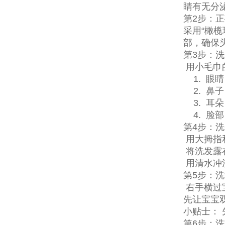
睛有无分
第2步：
采用“橄
部，确保
第3步：
用小毛巾
1. 眼
2. 鼻子
3. 耳
4. 脸
第4步：
用大拇指
将洗发露
用清水冲
第5步：
右手横过
先让宝宝
小贴士：
第6步：