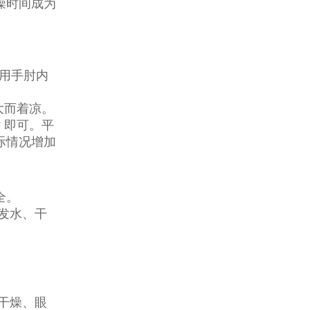
澡时间成为
或用手肘内
过大而着凉。
* 即可。平
际情况增加
全。
发水、干
干燥、眼