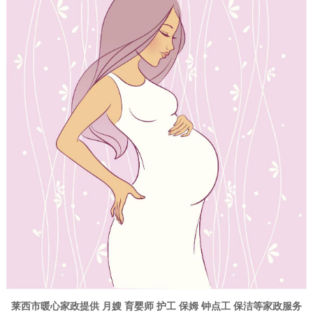
莱西市暖心家政
提供
月嫂
育婴师
护工
保姆
钟点工
保洁
等
家政
服务