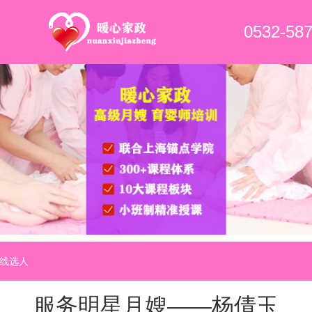
0532-58
线选人
服务明星月嫂——杨倩玉