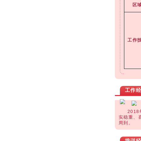
区
工作
工作
20
实稳重、
周到。
培训