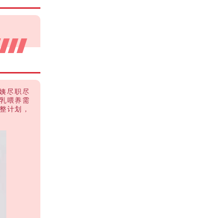
姨尽职尽
乳喂养需
整计划，