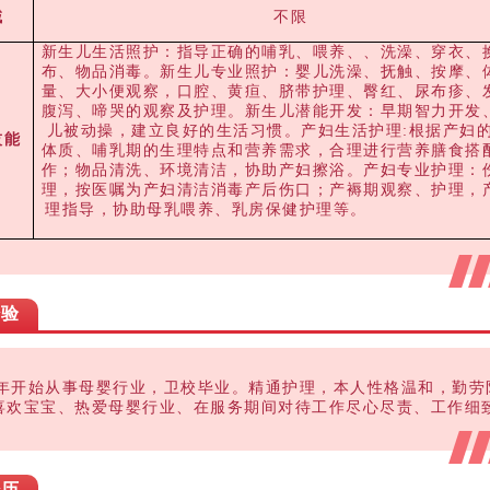
域
不限
新生儿生活照护：指导正确的哺乳、喂养、、洗澡、穿衣、
布、物品消毒。新生儿专业照护：婴儿洗澡、抚触、按摩、
量、大小便观察，口腔、黄疸、脐带护理、臀红、尿布疹、
腹泻、啼哭的观察及护理。新生儿潜能开发：早期智力开发
儿被动操，建立良好的生活习惯。产妇生活护理:根据产妇
技能
体质、哺乳期的生理特点和营养需求，合理进行营养膳食搭
作；物品清洗、环境清洁，协助产妇擦浴。产妇专业护理：
理，按医嘱为产妇清洁消毒产后伤口；产褥期观察、护理，
理指导，协助母乳喂养、乳房保健护理等。
经验
18年开始从事母婴行业，卫校毕业。精通护理，本人性格温和，勤劳
喜欢宝宝、热爱母婴行业、在服务期间对待工作尽心尽责、工作细
经历