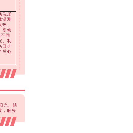
换洗尿
体温测
发热、
、婴幼
的不同
配、制
伤口护
产后心
阳光、踏
致，服务