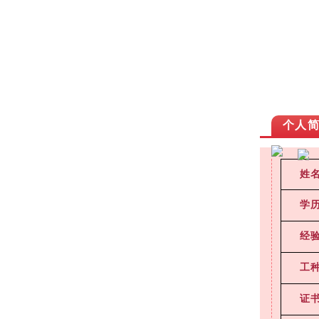
个人
姓
学
经
工
证