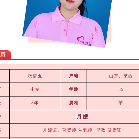
简历
杨倩玉
山东、莱西
名
户籍
历
中专
年龄
35
羊
验
8年
属相
月嫂
种
书
月嫂证、育婴师 催乳师 早教 健康证