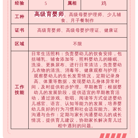
鸡
经验
属相
5
高级育婴师
、高级母婴护理师、少儿辅
工种
食、月子餐制作
证书
高级育婴师、高级母婴护理证、健康证
区域
不限
日常生活照料：负责婴幼儿的饮食安排，包
括哺乳、辅食添加等，照料婴幼儿的睡眠、
洗澡、更换尿布、进行日常清洁，负责婴幼
儿衣物的清洗、消毒等。健康观察与护理：
观察婴幼儿的生长发育情况，定期记录身
高、体重等数据，发现婴幼儿身体异常时
工作
间，及时提供初步护理。早期教育：根据婴
技能
幼儿的发展阶段，提供适宜的早期教育活
动，通过游戏、歌唱、阅读等方式促进婴幼
儿感官、语言、认知等能力的发展，培养婴
幼儿良好的行为习惯和社会适应能力。家长
沟通与合作：定期与家长沟通婴幼儿的成长
情况，提供育儿建议，协助家长解决育儿过
程中遇到的问题。