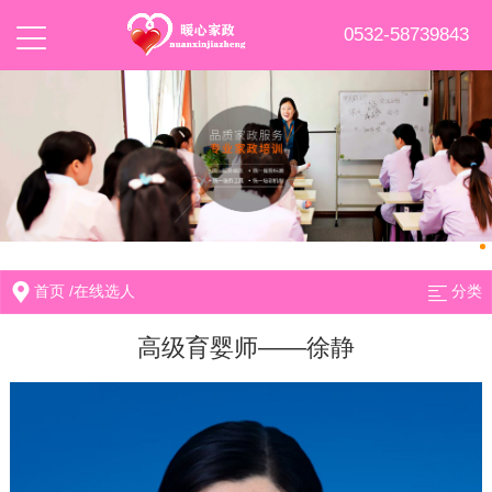
0532-58739843
首页
/
在线选人
分类
高级育婴师——徐静