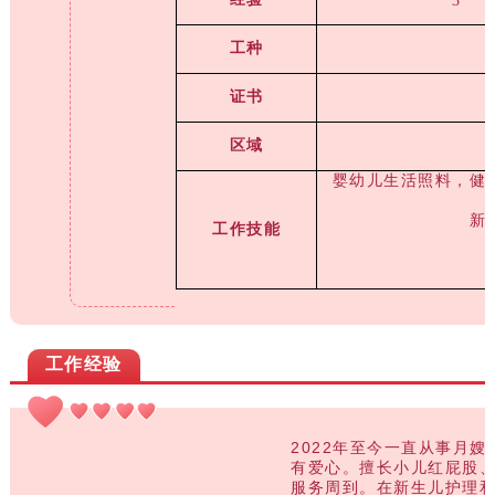
3
工种
证书
区域
婴幼儿生活照料，健
新
工作技能
工作经验
2022年至今一直从事
月嫂
有爱心。擅长小儿红屁股、黄疸等的处理。
服务周到。在新生儿护理和产妇护理