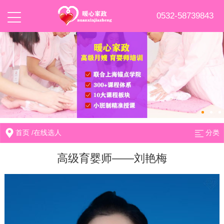
0532-58739843
首页
/
在线选人
分类
高级育婴师——刘艳梅