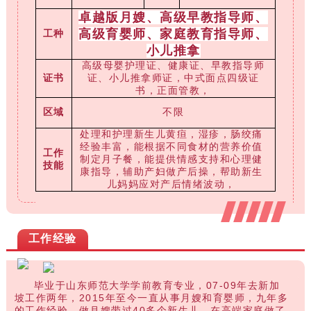
卓越版月嫂、高级早教指导师、
高级育婴师、家庭教育指导师、
工种
小儿推拿
高级母婴护理证、健康证、早教指导师
证书
证、小儿推拿师证，中式面点四级证
书，正面管教，
区域
不限
处理和护理新生儿黄疸，湿疹，肠绞痛
经验丰富，能根据不同食材的营养价值
工作
制定月子餐，能提供情感支持和心理健
技能
康指导，辅助产妇做产后操，帮助新生
儿妈妈应对产后情绪波动，
工作经验
毕业于山东师范大学学前教育专业，07-09年去新加
坡工作两年，2015年至今一直从事月嫂和育婴师，九年多
的工作经验，做月嫂带过40多个新生儿，在高端家庭做了