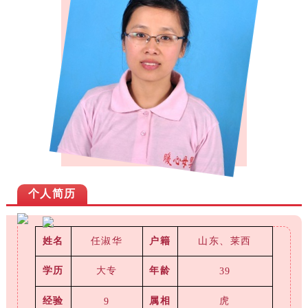
个人简历
任淑华
山东、莱西
姓名
户籍
学历
大专
年龄
39
虎
经验
属相
9