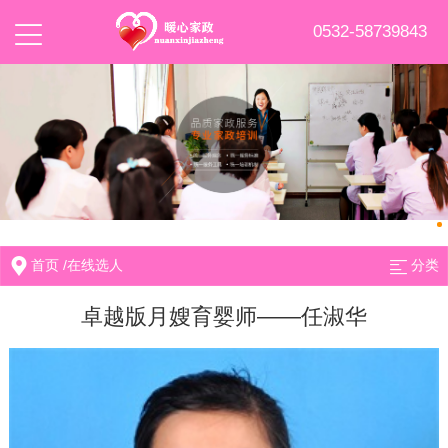
0532-58739843
首页
/
在线选人
分类
卓越版月嫂育婴师——任淑华