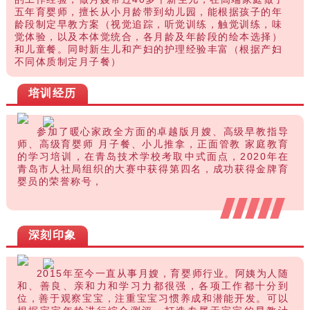
五年育婴师，擅长从小月龄带到幼儿园，能根据孩子的年
龄段制定早教方案（视觉追踪，听觉训练，触觉训练，味
觉体验，以及本体觉统合，各月龄及年龄段的绘本选择）
和儿童餐。同时新生儿和产妇的护理经验丰富（根据产妇
不同体质制定月子餐）
培训经历
参加了暖心家政全方面的卓越版月嫂、高级早教指导
师、高级育婴师 月子餐、小儿推拿，正面管教 家庭教育
的学习培训，在青岛技术学校考取中式面点，2020年在
青岛市人社局组织的大赛中获得第四名，成功获得金牌育
婴员的荣誉称号，
深刻印象
2015年至今一直从事月嫂，育婴师行业
。阿姨为人随
和、善良、亲和力和学习力都很强，各项工作都十分到
位，善于观察宝宝，注重宝宝习惯养成和潜能开发。可以