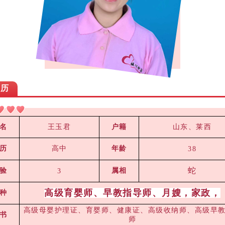
简历
王玉君
山东、莱西
名
户籍
历
高中
年龄
38
蛇
验
属相
3
高级育婴师、早教指导师、月嫂，家政，
种
高级母婴护理证、育婴师、健康证、高级收纳师、高级早
书
师