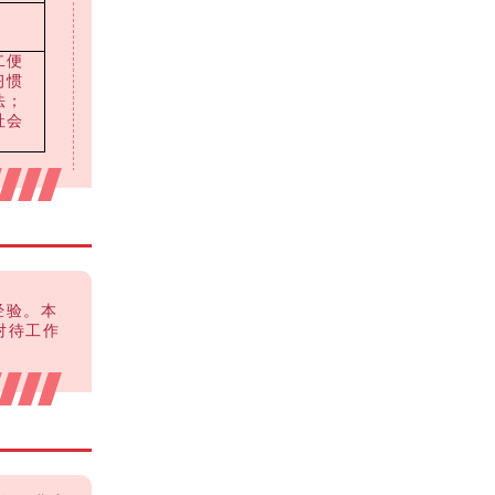
二便
习惯
法；
社会
经验。本
对待工作