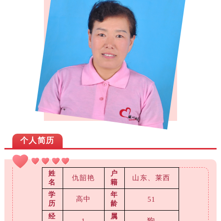
个人简历
姓
户
仇韶艳
山东、莱西
名
籍
学
年
高中
51
历
龄
经
属
狗