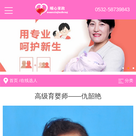
0532-58739843
首页
/
在线选人
分类
高级育婴师——仇韶艳