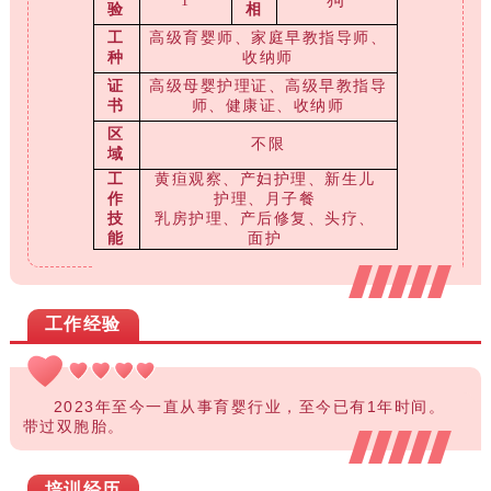
1
验
相
工
高级育婴师、家庭早教指导师、
种
收纳师
证
高级母婴护理证、高级早教指导
书
师、健康证、收纳师
区
不限
域
工
黄疸观察、产妇护理、新生儿
作
护理、月子餐
技
乳房护理、产后修复、头疗、
能
面护
工作经验
2023年至今一直从事育婴行业，至今已有1年时间。
带过双胞胎。
培训经历