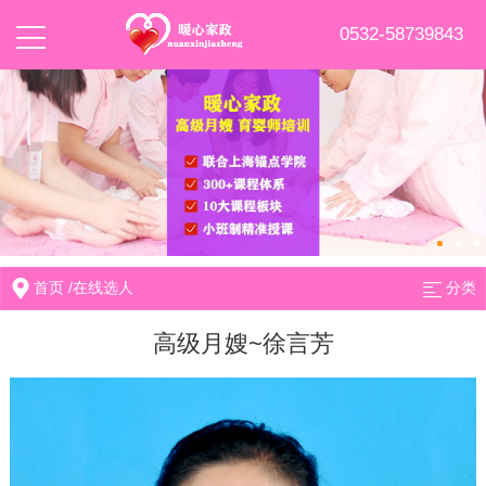
0532-58739843
首页
/
在线选人
分类
高级月嫂~徐言芳