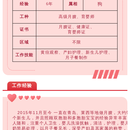
狗
经验
6
年
属相
工种
高级月嫂、育婴师
月嫂证、健康证、
证书
育婴师证
区域
不限
黄疸观察、产妇护理、
新生儿护理、
工作技能
月子餐制作
工作经验
2015年11月至今 一直在青岛、莱西等地做月嫂，大约带
个新生儿，并且照顾双胞胎和多胞胎宝宝的经验异常丰富
人随和，注重个人卫生，婴儿洗澡抚触，清洁，护理，婴儿
奶简易处理，以月子餐见长，深受产妇及其家属的称赞，