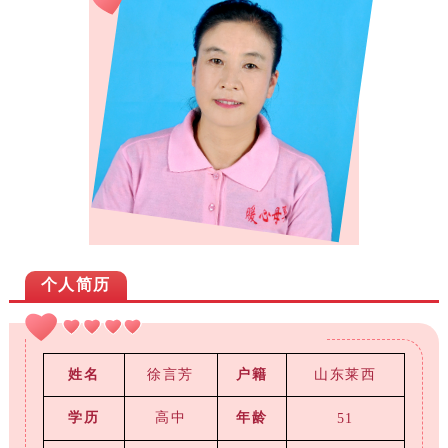
个人简历
姓名
徐言芳
户籍
山东莱西
学历
高中
年龄
51