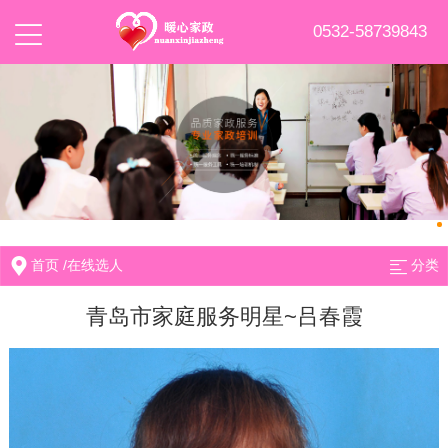
0532-58739843
首页
/
在线选人
分类
青岛市家庭服务明星~吕春霞