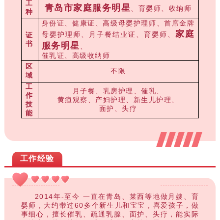
工
青岛市家庭服务明星
、育婴师、收纳师
种
身份证、健康证、高级母婴护理师、首席金牌
家庭
母婴护理师、月子餐结业证、育婴师、
证
书
服务明星
、
催乳证、高级收纳师
区
不限
域
工
月子餐、乳房护理、催乳、
作
黄疸观察、
产妇护理、新生儿护理、
技
面护、头疗
能
工作经验
2014年-至今 一直在青岛、莱西等地做月嫂、育
婴师，大约带过60多个新生儿和宝宝，喜爱孩子，做
事细心，擅长催乳、疏通乳腺、面护、头疗，能实际