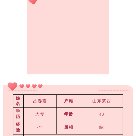
姓
吕春霞
户籍
山东莱西
名
学
大专
年龄
43
历
经
7年
属相
蛇
验