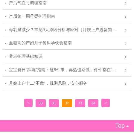
产后气血亏调理指南
产后第一周母婴护理指南
母乳量减少？常见9大原因分析与应对（月嫂上户必备知识）
血糖高的产妇月子餐科学饮食指南
养老护理基础知识
宝宝夏日“踩坑”指南：这9件事，再热也别做，件件都在“偷”健康！
月嫂上户十二“不做”，规避风险，安心服务
<
>
30
31
32
33
34
Top
