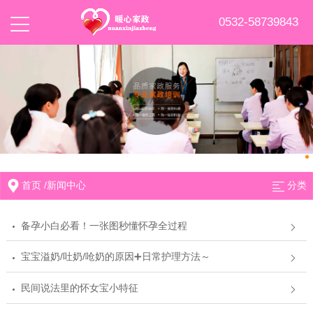
0532-58739843
首页
/
新闻中心
分类
备孕小白必看！一张图秒懂怀孕全过程
宝宝溢奶/吐奶/呛奶的原因➕日常护理方法～
民间说法里的怀女宝小特征