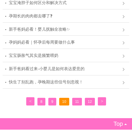
宝宝淹脖子如何区分和解决方式
孕期长的肉肉都去哪了❓
新手爸妈必看！婴儿抚触全攻略✨
孕妈妈必看｜怀孕后每周要做什么事
宝宝肠胀气其实是频繁喂奶
新手爸妈看过来-小婴儿是如何表达爱意的
快生了别乱跑，孕晚期这些信号别忽视！
<
>
8
9
10
11
12
Top
