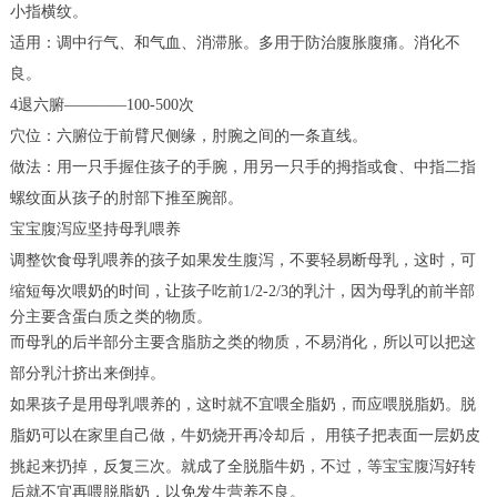
小指横纹。
适用：调中行气、和气血、消滞胀。多用于防治腹胀腹痛。消化不
良。
4退六腑————100-500次
穴位：六腑位于前臂尺侧缘，肘腕之间的一条直线。
做法：用一只手握住孩子的手腕，用另一只手的拇指或食、中指二指
螺纹面从孩子的肘部下推至腕部。
宝宝腹泻应坚持母乳喂养
调整饮食母乳喂养的孩子如果发生腹泻，不要轻易断母乳，这时，可
缩短每次喂奶的时间，让孩子吃前1/2-2/3的
乳汁，因为母乳的前半部
分主要含蛋白质之类的物质。
而母乳的后半部分主要含脂肪之类的物质，不易消化，所以可以把这
部分乳汁挤出来倒掉。
如果孩子是用母乳喂养的，这时就不宜喂全脂奶，而应喂脱脂奶。脱
脂奶可以在家里自己做，牛奶烧开再冷却后， 用筷子把表面一层奶皮
挑起来扔掉，反复三次。
就成了全脱脂牛奶，不过，等宝宝腹泻好转
后就不宜再喂脱脂奶，以免发生营养不良。