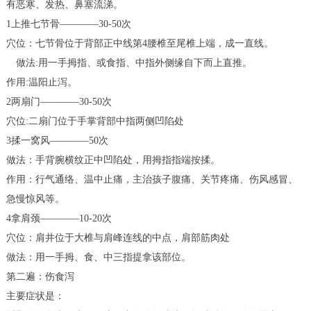
有恶寒、发热、鼻塞流涕。
1上推七节骨————30-50次
穴位：七节骨位于背部正中线第4腰椎至尾椎上端，成一直线。
做法:用一手拇指、或食指、中指外侧缘自下而上直推。
作用:温阳止泻。
2两扇门————30-50次
穴位:二扇门位于手掌背部中指两侧凹陷处
3揉一窝风————50次
做法：手背腕横纹正中凹陷处，用拇指指端按揉。
作用：行气通络、温中止痛，主治孩子腹痛、关节疼痛、伤风感冒、
急慢惊风等。
4拿肩颈————10-20次
穴位：肩井位于大椎与肩峰连线的中点，肩部筋肉处
做法：用一手拇、食、中三指提拿该部位。
第二遍：伤食泻
主要症状是：