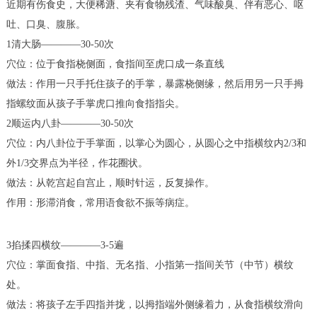
近期有伤食史，大便稀溏、夹有食物残渣、气味酸臭、伴有恶心、呕
吐、口臭、腹胀。
1清大肠————30-50次
穴位：位于食指桡侧面，食指间至虎口成一条直线
做法：作用一只手托住孩子的手掌，暴露桡侧缘，然后用另一只手拇
指螺纹面从孩子手掌虎口推向食指指尖。
2顺运内八卦————30-50次
穴位：内八卦位于手掌面，以掌心为圆心，从圆心之中指横纹内2/3和
外1/3交界点为半径，作花圈状。
做法：从乾宫起自宫止，顺时针运，反复操作。
作用：形滞消食，常用语食欲不振等病症。
3掐揉四横纹————3-5遍
穴位：掌面食指、中指、无名指、小指第一指间关节（中节）横纹
处。
做法：将孩子左手四指并拢，以拇指端外侧缘着力，从食指横纹滑向