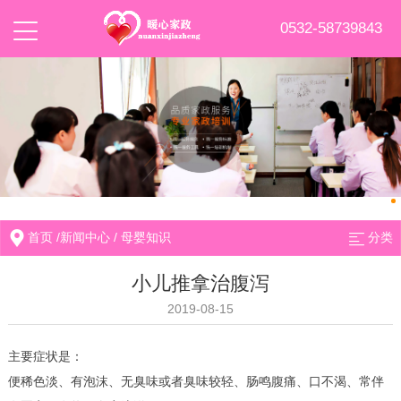
0532-58739843
首页
/
新闻中心
/
母婴知识
分类
小儿推拿治腹泻
2019-08-15
主要症状是：
便稀色淡、有泡沫、无臭味或者臭味较轻、肠鸣腹痛、口不渴、常伴