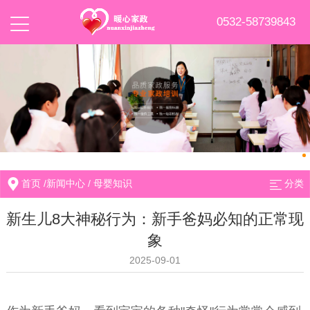
0532-58739843
首页
/
新闻中心
/
母婴知识
分类
新生儿8大神秘行为：新手爸妈必知的正常现
象
2025-09-01