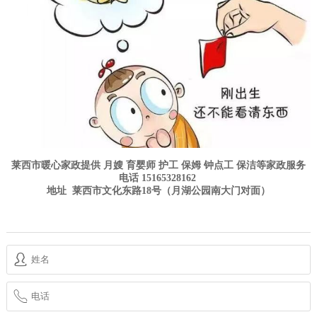
莱西市暖心家政
提供
月嫂
育婴师
护工
保姆
钟点工
保洁
等
家政
服务
电话 15165328162
地址
莱西
市文化东路18号（
月湖公园
南大门对面）