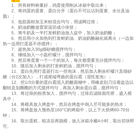
1、所有材料称量好，鸡蛋使用刚从冰箱中取出来；
2、将鸡蛋的蛋黄、蛋白分开（蛋白不可以沾到蛋黄、水分及油
脂）；
3、低筋面粉加玉米粉混合均匀，用滤网过筛；
4、奶油奶酪放置室温切成小块状；
5、将牛奶及一半打发鲜奶油放入盆中，加入奶油奶酪；
6、然后用小火加热到打发鲜奶油、奶油奶酪融化就离火（一边加
热一边用打蛋器不停搅拌）；
7、趁热加入30g细砂糖搅拌均匀；
8、继续加入一小匙柠檬汁，搅拌均匀；
9、然后将蛋黄一个一个的加入，每次都需要充分搅拌均匀；
10、随后加入剩余的打发鲜奶油，搅拌均匀；
11、蛋白先用打蛋器打出一些泡沫，然后加入剩余柠檬汁及细砂
糖（分2次加入），打成尾端弯曲的蛋白霜（湿性发泡）；
12、挖1/3分量的蛋白霜混入奶酪面糊中，用橡皮刮刀沿着盆边以
翻转及划圈圈的方式搅拌均匀，再加入剩余蛋白霜，搅拌均匀；
13、将过筛的粉类加入，搅拌均匀，过筛后滤除面疙瘩，盛入模
具中；
14、将模具放入烤盘中，然后在烤盘中倒入尽可能多的热水；
15、将烤盘放入预热至160°C的烤箱中，以上下火烘烤60-70分
钟；
16、取出蛋糕，晾凉后再脱模，放入冰箱冷藏4小时，取出切块即
可。