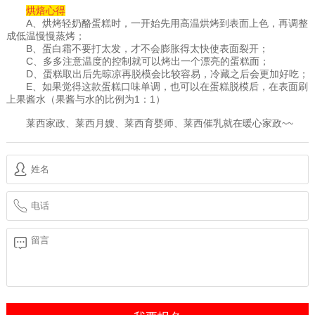
烘焙心得
A、烘烤轻奶酪蛋糕时，一开始先用高温烘烤到表面上色，再调整
成低温慢慢蒸烤；
B、蛋白霜不要打太发，才不会膨胀得太快使表面裂开；
C、多多注意温度的控制就可以烤出一个漂亮的蛋糕面；
D、蛋糕取出后先晾凉再脱模会比较容易，冷藏之后会更加好吃；
E、如果觉得这款蛋糕口味单调，也可以在蛋糕脱模后，在表面刷
上果酱水（果酱与水的比例为1：1）
莱西家政、
莱西月嫂
、莱西育婴师、莱西催乳就在暖心家政~~