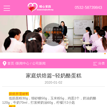
0532-58739843
首页
/
新闻中心
/
公司新闻
分类
家庭烘焙篇~轻奶酪蛋糕
2020-01-02
烘焙所需材料
低筋面粉30g，细砂糖50g，玉米粉5g，鸡蛋2个，奶油奶酪
120g，牛奶70ml，打发鲜奶油60g，柠檬汁2小匙
做法