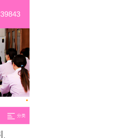
739843
分类
乳