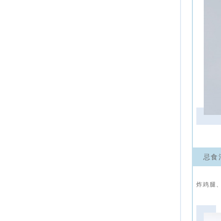
忌食
炸鸡腿