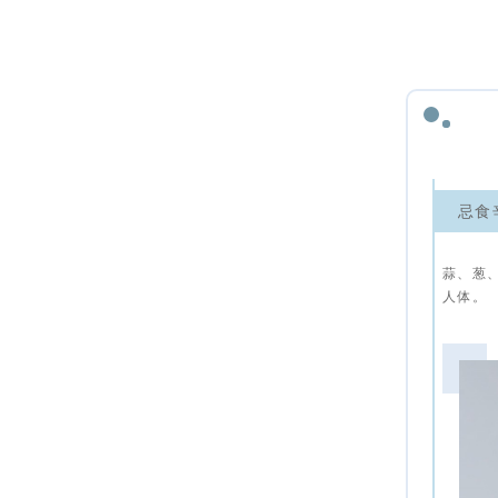
忌食
蒜、葱
人体。