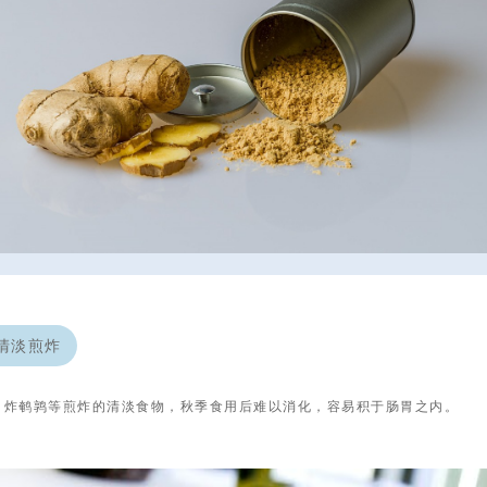
清淡煎炸
、炸鹌鹑等煎炸的清淡食物，秋季食用后难以消化，容易积于肠胃之内。