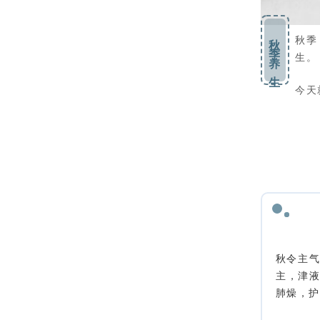
秋 季 养 生
秋季
生。
今天
秋令主气
主，津液
肺燥，护