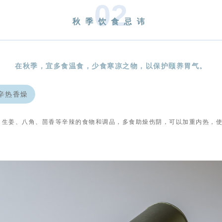
0
2
秋季饮食忌讳
在秋季，宜多食温食，少食寒凉之物，以保护颐养胃气。
辛热香燥
、生姜、八角、茴香等辛辣的食物和调品，多食助燥伤阴，可以加重内热，