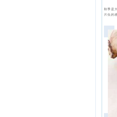
秋季是
片虫的